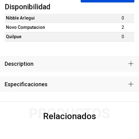
Disponibilidad
Nibble Arlegui
0
Novo Computacion
2
Quilpue
0
Description
Especificaciones
PRODUCTOS
Relacionados