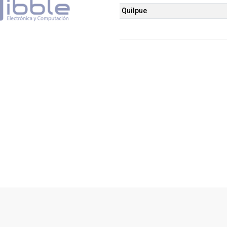
Quilpue