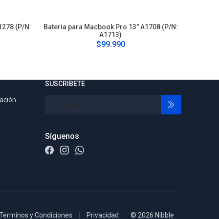
1278 (P/N:
Bateria para Macbook Pro 13" A1708 (P/N:
Bateria p
A1713)
(P/N
$99.990
SUSCRIBETE
tación
Síguenos
Terminos y Condiciones
Privacidad
© 2026 Nibble