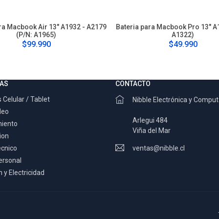
ra Macbook Air 13" A1932 - A2179
Bateria para Macbook Pro 13" A
(P/N: A1965)
A1322)
$99.990
$49.990
AS
CONTACTO
 Celular / Tablet
Nibble Electrónica y Compu
deo
Arlegui 484
miento
Viña del Mar
ion
ecnico
ventas@nibble.cl
ersonal
 y Electricidad