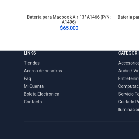
Bateria para Macbook Air 13" A1466 (P/N:
Bateria pa
A1496)
$65.000
LINKS
CATEGORI
Tiendas
Accesorios
Acerca de nosotros
Audio / Vi
Faq
Entreteni
Mi Cuenta
Computac
Boleta Electronica
Servicio T
Contacto
Cuidado P
Iluminacion