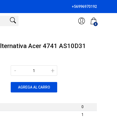
+56996970192
0
lternativa Acer 4741 AS10D31
-
+
AGREGA AL CARRO
0
1