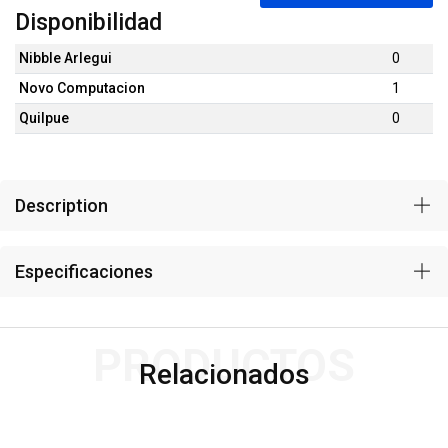
Disponibilidad
Nibble Arlegui
0
Novo Computacion
1
Quilpue
0
Description
Especificaciones
PRODUCTOS
Relacionados