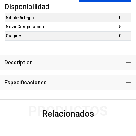
Disponibilidad
Nibble Arlegui
0
Novo Computacion
5
Quilpue
0
Description
Especificaciones
PRODUCTOS
Relacionados