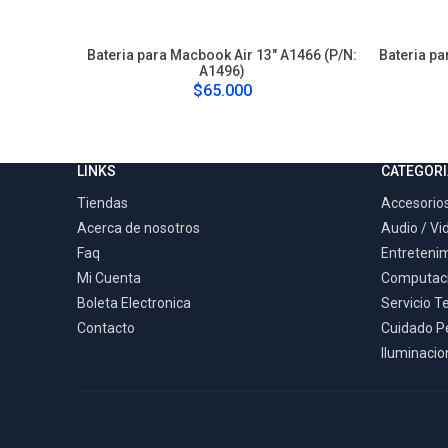
Bateria para Macbook Air 13" A1466 (P/N:
Bateria pa
A1496)
$65.000
LINKS
CATEGORI
Tiendas
Accesorios
Acerca de nosotros
Audio / Vi
Faq
Entreteni
Mi Cuenta
Computac
Boleta Electronica
Servicio T
Contacto
Cuidado P
Iluminacion