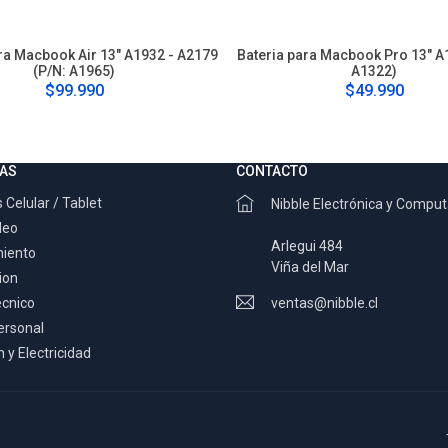
ra Macbook Air 13" A1932 - A2179
Bateria para Macbook Pro 13" A
(P/N: A1965)
A1322)
$99.990
$49.990
AS
CONTACTO
 Celular / Tablet
Nibble Electrónica y Compu
deo
Arlegui 484
miento
Viña del Mar
ion
ecnico
ventas@nibble.cl
ersonal
 y Electricidad