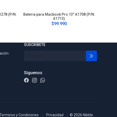
1278 (P/N:
Bateria para Macbook Pro 13" A1708 (P/N:
Bateria p
A1713)
(P/N
$99.990
SUSCRIBETE
tación
Síguenos
Terminos y Condiciones
Privacidad
© 2026 Nibble