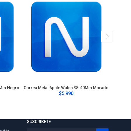
0Mm Negro
Correa Metal Apple Watch 38-40Mm Morado
Correa 
$5.990
SUSCRIBETE