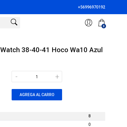
+56996970192
0
e Watch 38-40-41 Hoco Wa10 Azul
-
+
AGREGA AL CARRO
8
0