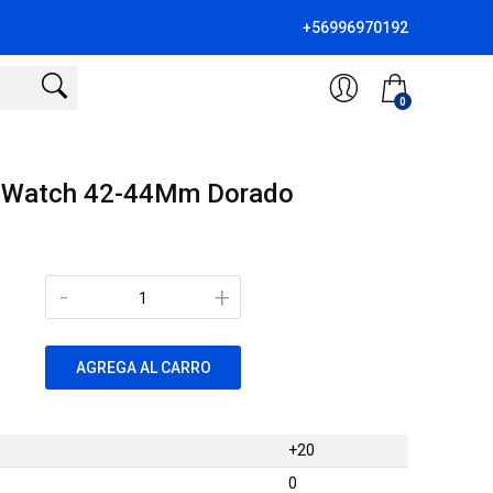
+56996970192
0
e Watch 42-44Mm Dorado
-
+
AGREGA AL CARRO
+20
0