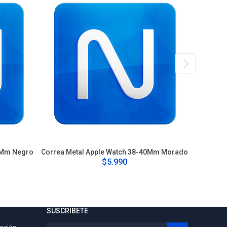
0Mm Negro
Correa Metal Apple Watch 38-40Mm Morado
Correa 
$5.990
SUSCRIBETE