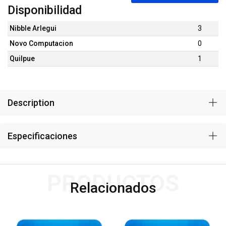
Disponibilidad
Nibble Arlegui
3
Novo Computacion
0
Quilpue
1
Description
Especificaciones
PRODUCTOS
Relacionados