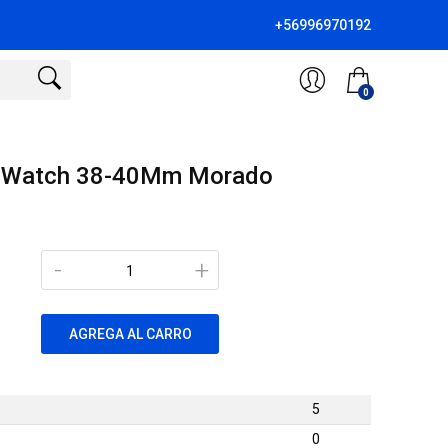
+56996970192
0
e Watch 38-40Mm Morado
-
+
AGREGA AL CARRO
5
0