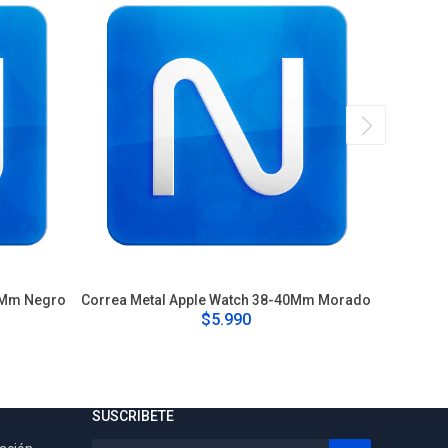
0Mm Negro
Correa Metal Apple Watch 38-40Mm Morado
Correa 
$5.990
SUSCRIBETE