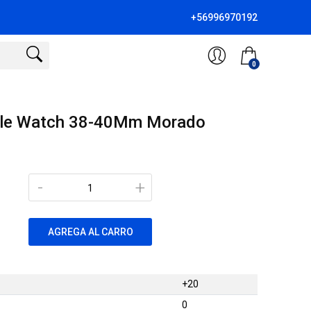
+56996970192
0
pple Watch 38-40Mm Morado
-
+
AGREGA AL CARRO
+20
0