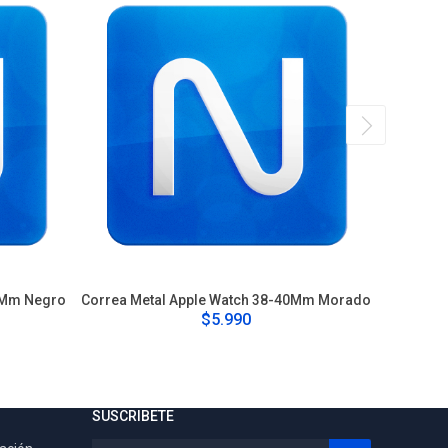
0Mm Negro
Correa Metal Apple Watch 38-40Mm Morado
Correa 
$5.990
SUSCRIBETE