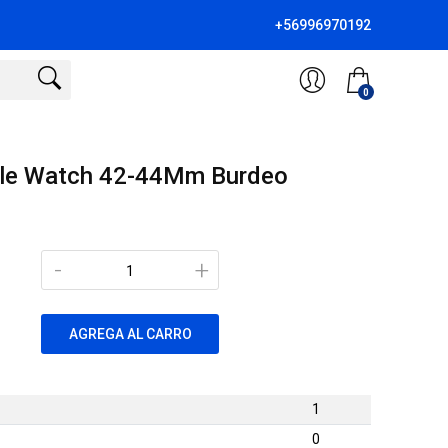
+56996970192
0
pple Watch 42-44Mm Burdeo
-
+
AGREGA AL CARRO
1
0