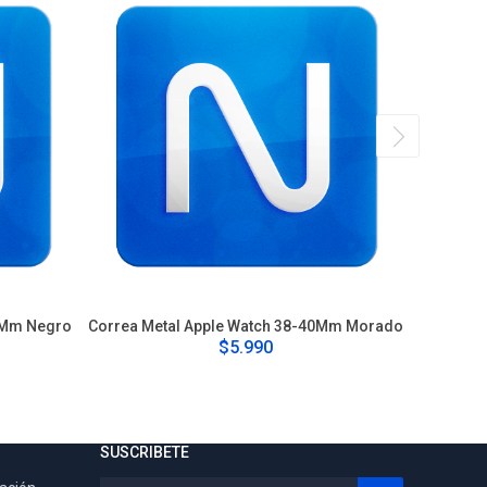
0Mm Negro
Correa Metal Apple Watch 38-40Mm Morado
Correa 
$5.990
SUSCRIBETE