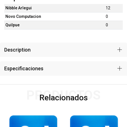
Nibble Arlegui
12
Novo Computacion
0
Quilpue
0
Description
Especificaciones
PRODUCTOS
Relacionados