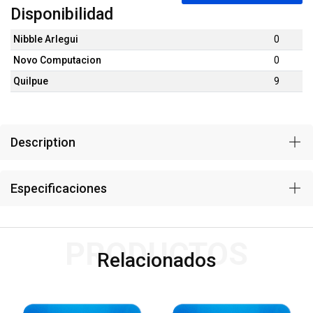
Disponibilidad
Nibble Arlegui
0
Novo Computacion
0
Quilpue
9
Description
Especificaciones
PRODUCTOS
Relacionados