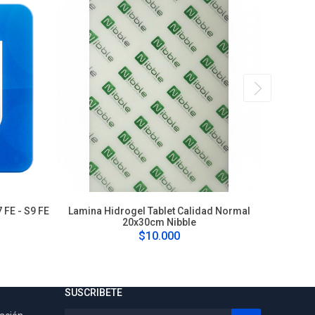
 FE - S9 FE
Lamina Hidrogel Tablet Calidad Normal
L
20x30cm Nibble
$10.000
SUSCRIBETE