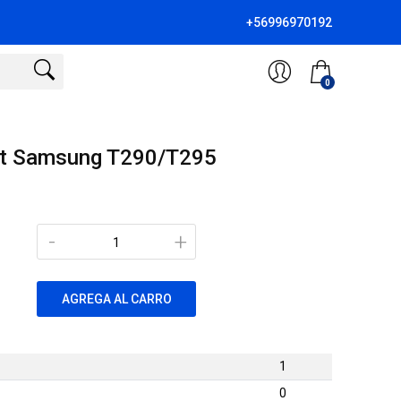
+56996970192
0
let Samsung T290/T295
-
+
AGREGA AL CARRO
1
0